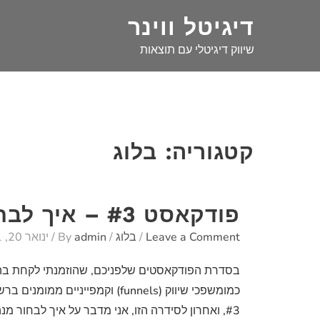
Ski
דיגיטל ווינר
t
conten
שיווק דיגיטלי עם תוצאות
קטגוריה:
בלוג
פודקאסט #3 – איך לבחור קמפיינר טוב לקידום העסק שלך
Leave a Comment
/
בלוג
/ By
admin
/
ינואר 20, 2021
בסדרת הפודקאסטים שלפניכם, שהוזמנתי לקחת בה חלק
כמומשפכי שיווק (funnels) וקמ
#3, ואחרון לסידרה הזו, אני מדבר על איך לבחור מנהל קמפיינים […]