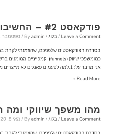
פודקאסט #2 – החשיבות של בקרה ומדידת משפך שיווק לעסק
Leave a Comment
/
בלוג
/ By
admin
/
ספטמבר 11, 2020
בסדרת הפודקאסטים שלפניכם, שהוזמנתי לקחת בה חלק
אני מדבר על: 1.למה לפעמים פאנלים לא מייצרים מכירות ומה אפשר
פודקאסט
Read More »
#2
–
החשיבות
מהו משפך שיווקי ומה הו
של
Leave a Comment
/
בלוג
/ By
admin
/
מאי 8, 2020
בקרה
ומדידת
בסדרת הפודקאסטים שלפניכם, שהוזמנתי לקחת בה חלק